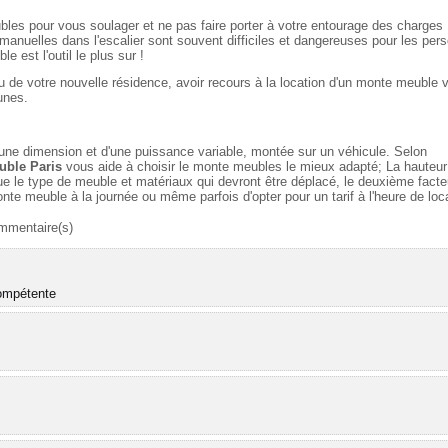
les pour vous soulager et ne pas faire porter à votre entourage des charges
manuelles dans l'escalier sont souvent difficiles et dangereuses pour les per
e est l'outil le plus sur !
u de votre nouvelle résidence, avoir recours à la location d'un monte meuble 
unes.
ne dimension et d'une puissance variable, montée sur un véhicule. Selon
uble Paris
vous aide à choisir le monte meubles le mieux adapté; La hauteur
 que le type de meuble et matériaux qui devront être déplacé, le deuxième facte
onte meuble à la journée ou même parfois d'opter pour un tarif à l'heure de loc
mmentaire(s)
compétente