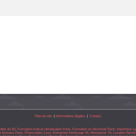
Plan du site
|
Informations légales
|
Contact
illes du 93
.
Formation froid et climatisation Paris
.
Formation en électricité Paris
.
Imprimeur L
e bureaux Paris
.
Photocopies Lyon
.
Entreprise Nettoyage 95
.
Menuiserie 78
.
Location Benne