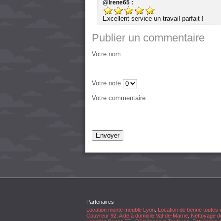
@Irene65 :
Excellent service un travail parfait !
Publier un commentaire
Votre nom
Votre note
Votre commentaire
Partenaires
Location monte meuble Lyon
.
Location de benne toutes v
Couvreur 92
.
Aide à domicile Val-de-Marne
.
Nettoyage d