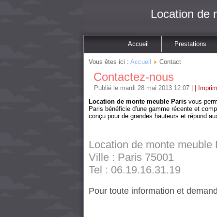
Location de 
Accueil
Prestations
Vous êtes ici :
Accueil
Contact
Contactez-nous
Publié le mardi 28 mai 2013 12:07
|
| Imprim
Location de monte meuble Paris
vous perme
Paris bénéficie d'une gamme récente et comp
conçu pour de grandes hauteurs et répond aux
Location de monte meuble 
Ville : Paris 75001
Tel : 06.19.16.31.19
Pour toute information et demand