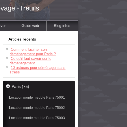
vage -Treuils
ives
Guide web
Blog infos
Articles récents
Comment faciliter son
déménagement pour Paris ?
Ce qu'il faut savoir sur le
déménagement
10 astuces pour déménager sans
stress
Paris (75)
Location monte meuble Paris 75001
Location monte meuble Paris 75002
Location monte meuble Paris 75003