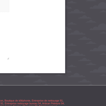
yon
.
Boutique de téléphonie
.
Entreprise de nettoyage 91
.
 91
.
Entreprise nettoyage bureau 94
.
Artisan Peinture 94
.