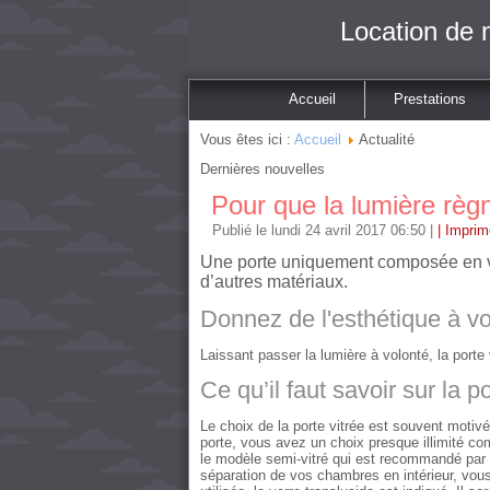
Location de 
Accueil
Prestations
Vous êtes ici :
Accueil
Actualité
Dernières nouvelles
Pour que la lumière règ
Publié le lundi 24 avril 2017 06:50
|
| Imprim
Une porte uniquement composée en verr
d’autres matériaux.
Donnez de l'esthétique à vo
Laissant passer la lumière à volonté, la porte
Ce qu’il faut savoir sur la po
Le choix de la porte vitrée est souvent motivé
porte, vous avez un choix presque illimité com
le modèle semi-vitré qui est recommandé par le
séparation de vos chambres en intérieur, vous