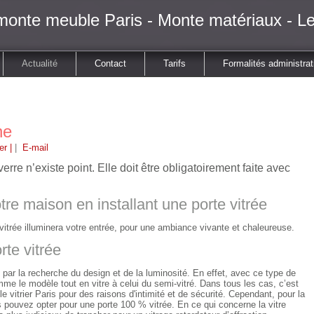
monte meuble Paris - Monte matériaux - Le
Actualité
Contact
Tarifs
Formalités administrat
ne
er |
|
E-mail
e n’existe point. Elle doit être obligatoirement faite avec
tre maison en installant une porte vitrée
 vitrée illuminera votre entrée, pour une ambiance vivante et chaleureuse.
rte vitrée
 par la recherche du design et de la luminosité. En effet, avec ce type de
me le modèle tout en vitre à celui du semi-vitré. Dans tous les cas, c’est
 vitrier Paris pour des raisons d'intimité et de sécurité. Cependant, pour la
 pouvez opter pour une porte 100 % vitrée. En ce qui concerne la vitre