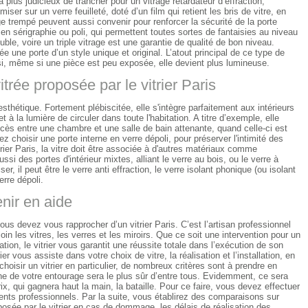
era plus judicieux de trancher pour un vitrage retardateur d’effraction,
r sur un verre feuilleté, doté d’un film qui retient les bris de vitre, en
ge trempé peuvent aussi convenir pour renforcer la sécurité de la porte
, en sérigraphie ou poli, qui permettent toutes sortes de fantaisies au niveau
uble, voire un triple vitrage est une garantie de qualité de bon niveau.
ée une porte d’un style unique et original. L’atout principal de ce type de
si, même si une pièce est peu exposée, elle devient plus lumineuse.
trée proposée par le vitrier Paris
 esthétique. Fortement plébiscitée, elle s'intègre parfaitement aux intérieurs
la lumière de circuler dans toute l'habitation. A titre d’exemple, elle
ccès entre une chambre et une salle de bain attenante, quand celle-ci est
choisir une porte interne en verre dépoli, pour préserver l'intimité des
er Paris, la vitre doit être associée à d'autres matériaux comme
aussi des portes d'intérieur mixtes, alliant le verre au bois, ou le verre à
er, il peut être le verre anti effraction, le verre isolant phonique (ou isolant
erre dépoli.
enir en aide
vous devez vous rapprocher d’un vitrier Paris. C’est l’artisan professionnel
in les vitres, les verres et les miroirs. Que ce soit une intervention pour un
ation, le vitrier vous garantit une réussite totale dans l’exécution de son
rier vous assiste dans votre choix de vitre, la réalisation et l’installation, en
isir un vitrier en particulier, de nombreux critères sont à prendre en
 de votre entourage sera le plus sûr d’entre tous. Evidemment, ce sera
rix, qui gagnera haut la main, la bataille. Pour ce faire, vous devez effectuer
nts professionnels. Par la suite, vous établirez des comparaisons sur
oposée par le vitrier en cas de dommage, les délais de réalisation des