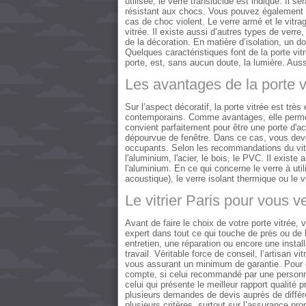
utilisée, le verre translucide est indiqué. Il s
résistant aux chocs. Vous pouvez également mise
cas de choc violent. Le verre armé et le vitra
vitrée. Il existe aussi d’autres types de verre
de la décoration. En matière d’isolation, un do
Quelques caractéristiques font de la porte vitr
porte, est, sans aucun doute, la lumière. Aus
Les avantages de la porte vi
Sur l’aspect décoratif, la porte vitrée est très
contemporains. Comme avantages, elle permet à 
convient parfaitement pour être une porte d'a
dépourvue de fenêtre. Dans ce cas, vous devez 
occupants. Selon les recommandations du vitri
l'aluminium, l'acier, le bois, le PVC. Il existe 
l'aluminium. En ce qui concerne le verre à utilis
acoustique), le verre isolant thermique ou le v
Le vitrier Paris pour vous v
Avant de faire le choix de votre porte vitrée, 
expert dans tout ce qui touche de près ou de lo
entretien, une réparation ou encore une install
travail. Véritable force de conseil, l’artisan vit
vous assurant un minimum de garantie. Pour cho
compte, si celui recommandé par une personne
celui qui présente le meilleur rapport qualité p
plusieurs demandes de devis auprès de différe
plusieurs critères, surtout sur l’assurance pr