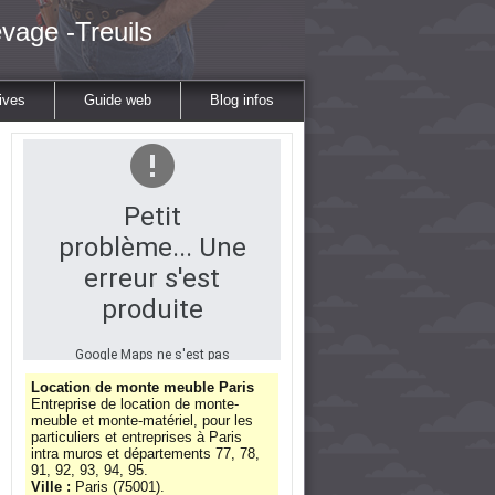
vage -Treuils
ives
Guide web
Blog infos
Petit
problème... Une
erreur s'est
produite
Google Maps ne s'est pas
chargé correctement sur cette
page. Pour plus d'informations
Location de monte meuble Paris
techniques sur cette erreur,
Entreprise de location de monte-
veuillez consulter la console
meuble et monte-matériel, pour les
JavaScript.
particuliers et entreprises à Paris
intra muros et départements 77, 78,
91, 92, 93, 94, 95.
Ville :
Paris (75001).