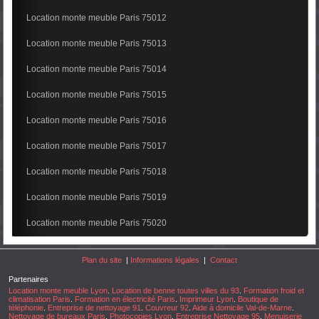
Location monte meuble Paris 75012
Location monte meuble Paris 75013
Location monte meuble Paris 75014
Location monte meuble Paris 75015
Location monte meuble Paris 75016
Location monte meuble Paris 75017
Location monte meuble Paris 75018
Location monte meuble Paris 75019
Location monte meuble Paris 75020
Plan du site
|
Informations légales
|
Contact
Partenaires
Location monte meuble Lyon
.
Location de benne toutes villes du 93
.
Formation froid et
climatisation Paris
.
Formation en électricité Paris
.
Imprimeur Lyon
.
Boutique de
téléphonie
.
Entreprise de nettoyage 91
.
Couvreur 92
.
Aide à domicile Val-de-Marne
.
Nettoyage de bureaux Paris
.
Photocopies Lyon
.
Entreprise Nettoyage 95
.
Menuiserie