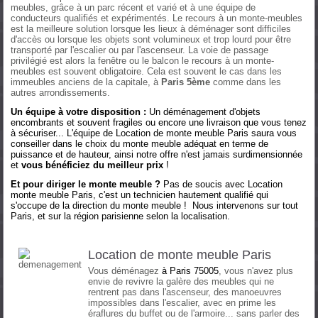
meubles, grâce à un parc récent et varié et à une équipe de
conducteurs qualifiés et expérimentés. Le recours à un monte-meubles
est la meilleure solution lorsque les lieux à déménager sont difficiles
d'accès ou lorsque les objets sont volumineux et trop lourd pour être
transporté par l'escalier ou par l'ascenseur. La voie de passage
privilégié est alors la fenêtre ou le balcon le recours à un monte-
meubles est souvent obligatoire. Cela est souvent le cas dans les
immeubles anciens de la capitale, à
Paris 5ème
comme dans les
autres arrondissements.
Un équipe à votre disposition :
Un déménagement d'objets
encombrants et souvent fragiles ou encore une livraison que vous tenez
à sécuriser... L'équipe de Location de monte meuble Paris saura vous
conseiller dans le choix du monte meuble adéquat en terme de
puissance et de hauteur, ainsi notre offre n'est jamais surdimensionnée
et
vous bénéficiez du meilleur prix
!
Et pour diriger le monte meuble ?
Pas de soucis avec Location
monte meuble Paris, c'est un technicien hautement qualifié qui
s'occupe de la direction du monte meuble ! Nous intervenons sur tout
Paris, et sur la région parisienne selon la localisation.
Location de monte meuble Paris
Vous déménagez
à
Paris 75005
, vous n'avez plus
envie de revivre la galère des meubles qui ne
rentrent pas dans l'ascenseur, des manoeuvres
impossibles dans l'escalier, avec en prime les
éraflures du buffet ou de l'armoire... sans parler des