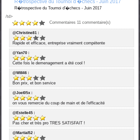
R�trospective du Tournoi d'�checs - Juin 2017
R�trospective du Tournoi d'�checs - Juin 2017
/td>
Commentaires
11
commentaire(s)
@Christine81 :
Rapide et efficace, entreprise vraiment compétente
@Yan70 :
Cette fois le demenagement a été cool !
@Will46 :
Bon prix, et bon service
@Joel05x :
on vous remercie du coup de main et de l'efficacité
@Estelle45 :
Pas cher et très pro TRES SATISFAIT !
@Martial52 :