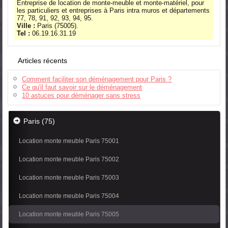
Entreprise de location de monte-meuble et monte-matériel, pour
les particuliers et entreprises à Paris intra muros et départements
77, 78, 91, 92, 93, 94, 95.
Ville :
Paris (75005).
Tel :
06.19.16.31.19
Articles récents
Comment faciliter son déménagement pour Paris ?
Ce qu'il faut savoir sur le déménagement
10 astuces pour déménager sans stress
Paris (75)
Location monte meuble Paris 75001
Location monte meuble Paris 75002
Location monte meuble Paris 75003
Location monte meuble Paris 75004
Location monte meuble Paris 75005