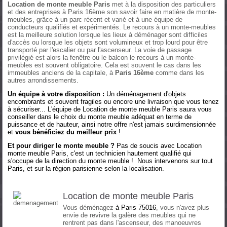
Location de monte meuble Paris
met à la disposition des particuliers
et des entreprises à Paris 16ème son savoir faire en matière de monte-
meubles, grâce à un parc récent et varié et à une équipe de
conducteurs qualifiés et expérimentés. Le recours à un monte-meubles
est la meilleure solution lorsque les lieux à déménager sont difficiles
d'accès ou lorsque les objets sont volumineux et trop lourd pour être
transporté par l'escalier ou par l'ascenseur. La voie de passage
privilégié est alors la fenêtre ou le balcon le recours à un monte-
meubles est souvent obligatoire. Cela est souvent le cas dans les
immeubles anciens de la capitale, à
Paris 16ème
comme dans les
autres arrondissements.
Un équipe à votre disposition :
Un déménagement d'objets
encombrants et souvent fragiles ou encore une livraison que vous tenez
à sécuriser... L'équipe de Location de monte meuble Paris saura vous
conseiller dans le choix du monte meuble adéquat en terme de
puissance et de hauteur, ainsi notre offre n'est jamais surdimensionnée
et
vous bénéficiez du meilleur prix
!
Et pour diriger le monte meuble ?
Pas de soucis avec Location
monte meuble Paris, c'est un technicien hautement qualifié qui
s'occupe de la direction du monte meuble ! Nous intervenons sur tout
Paris, et sur la région parisienne selon la localisation.
Location de monte meuble Paris
Vous déménagez
à
Paris 75016
, vous n'avez plus
envie de revivre la galère des meubles qui ne
rentrent pas dans l'ascenseur, des manoeuvres