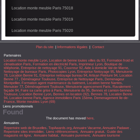
Location monte meuble Paris 75018
Location monte meuble Paris 75019
Location monte meuble Paris 75020
Plan du site
|
Informations légales
|
Contact
Partenaires
Location monte meuble Lyon
.
Location de benne toutes villes du 93
.
Formation froid et
climatisation Paris
.
Formation en électricité Paris
.
Imprimeur Lyon
.
Boutique de
téléphonie
.
Entreprise de nettoyage 91
.
Couvreur 92
.
Aide à domicile Val-de-Marne
.
Nettoyage de bureaux Paris
.
Photocopies Lyon
.
Entreprise Nettoyage 95
.
Menuiserie
78
.
Location Benne 91
.
Entreprise nettoyage bureau 94
.
Artisan Peinture 94
.
Location
Benne 77
.
Déménageur Toulouse
.
Entreprise de Nettoyage Paris
.
Demenageur
Montpellier
.
Formation agent maintenance du batiment
.
Location benne Nantes
.
Menuisier 77
.
Déménagement Toulouse
.
Menuiserie agencement Paris
.
Ravalement -
façade 94
.
Faire sa carte grise à Paris
.
Menuiserie du 95
.
Bennes et camion-bennes
Toulouse
.
Location Benne Lyon
.
Bennes en location (92)
.
Bennes 78
.
Location Benne
94
.
Location benne Paris
.
Agence immobiliere Paris 15ème
.
Demenagement Ile-de-
France
.
Monte meubles Lyon (69)
Liens promotionnels
Found
The document has moved
here
.
Annuaires
Repertoire web de Bruxelles
.
TopAwards.org
.
Annuaire Vacarme
.
Annuaire Padawe
.
Repertoire sites immobilier
.
Liens référencement
.
Annuaire gratuit
.
Guide des
magasins en ligne
.
Annuaire habitat
.
Annuaire purement
.
Annuaire tourisme