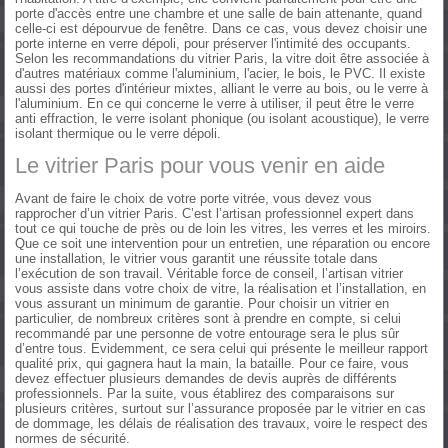
porte d'accès entre une chambre et une salle de bain attenante, quand
celle-ci est dépourvue de fenêtre. Dans ce cas, vous devez choisir une
porte interne en verre dépoli, pour préserver l'intimité des occupants.
Selon les recommandations du vitrier Paris, la vitre doit être associée à
d'autres matériaux comme l'aluminium, l'acier, le bois, le PVC. Il existe
aussi des portes d'intérieur mixtes, alliant le verre au bois, ou le verre à
l'aluminium. En ce qui concerne le verre à utiliser, il peut être le verre
anti effraction, le verre isolant phonique (ou isolant acoustique), le verre
isolant thermique ou le verre dépoli.
Le vitrier Paris pour vous venir en aide
Avant de faire le choix de votre porte vitrée, vous devez vous
rapprocher d’un vitrier Paris. C’est l’artisan professionnel expert dans
tout ce qui touche de près ou de loin les vitres, les verres et les miroirs.
Que ce soit une intervention pour un entretien, une réparation ou encore
une installation, le vitrier vous garantit une réussite totale dans
l’exécution de son travail. Véritable force de conseil, l’artisan vitrier
vous assiste dans votre choix de vitre, la réalisation et l’installation, en
vous assurant un minimum de garantie. Pour choisir un vitrier en
particulier, de nombreux critères sont à prendre en compte, si celui
recommandé par une personne de votre entourage sera le plus sûr
d’entre tous. Evidemment, ce sera celui qui présente le meilleur rapport
qualité prix, qui gagnera haut la main, la bataille. Pour ce faire, vous
devez effectuer plusieurs demandes de devis auprès de différents
professionnels. Par la suite, vous établirez des comparaisons sur
plusieurs critères, surtout sur l’assurance proposée par le vitrier en cas
de dommage, les délais de réalisation des travaux, voire le respect des
normes de sécurité.