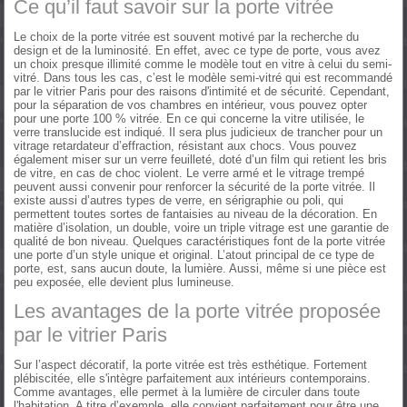
Ce qu’il faut savoir sur la porte vitrée
Le choix de la porte vitrée est souvent motivé par la recherche du
design et de la luminosité. En effet, avec ce type de porte, vous avez
un choix presque illimité comme le modèle tout en vitre à celui du semi-
vitré. Dans tous les cas, c’est le modèle semi-vitré qui est recommandé
par le vitrier Paris pour des raisons d'intimité et de sécurité. Cependant,
pour la séparation de vos chambres en intérieur, vous pouvez opter
pour une porte 100 % vitrée. En ce qui concerne la vitre utilisée, le
verre translucide est indiqué. Il sera plus judicieux de trancher pour un
vitrage retardateur d’effraction, résistant aux chocs. Vous pouvez
également miser sur un verre feuilleté, doté d’un film qui retient les bris
de vitre, en cas de choc violent. Le verre armé et le vitrage trempé
peuvent aussi convenir pour renforcer la sécurité de la porte vitrée. Il
existe aussi d’autres types de verre, en sérigraphie ou poli, qui
permettent toutes sortes de fantaisies au niveau de la décoration. En
matière d’isolation, un double, voire un triple vitrage est une garantie de
qualité de bon niveau. Quelques caractéristiques font de la porte vitrée
une porte d’un style unique et original. L’atout principal de ce type de
porte, est, sans aucun doute, la lumière. Aussi, même si une pièce est
peu exposée, elle devient plus lumineuse.
Les avantages de la porte vitrée proposée
par le vitrier Paris
Sur l’aspect décoratif, la porte vitrée est très esthétique. Fortement
plébiscitée, elle s'intègre parfaitement aux intérieurs contemporains.
Comme avantages, elle permet à la lumière de circuler dans toute
l'habitation. A titre d’exemple, elle convient parfaitement pour être une